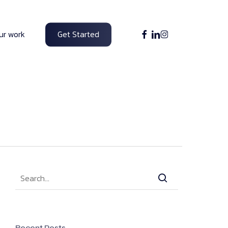
facebook
linkedin
instagram
ur work
Get Started
Recent Posts